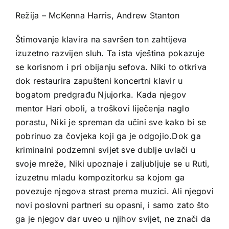
Režija – McKenna Harris, Andrew Stanton
Štimovanje klavira na savršen ton zahtijeva
izuzetno razvijen sluh. Ta ista vještina pokazuje
se korisnom i pri obijanju sefova. Niki to otkriva
dok restaurira zapušteni koncertni klavir u
bogatom predgrađu Njujorka. Kada njegov
mentor Hari oboli, a troškovi liječenja naglo
porastu, Niki je spreman da učini sve kako bi se
pobrinuo za čovjeka koji ga je odgojio.Dok ga
kriminalni podzemni svijet sve dublje uvlači u
svoje mreže, Niki upoznaje i zaljubljuje se u Ruti,
izuzetnu mladu kompozitorku sa kojom ga
povezuje njegova strast prema muzici. Ali njegovi
novi poslovni partneri su opasni, i samo zato što
ga je njegov dar uveo u njihov svijet, ne znači da