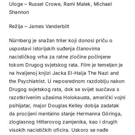
Uloge – Russel Crowe, Rami Malek, Michael
Shannon
Režija – James Vanderbilt
Nürnberg je snažan triler koji donosi priču o
uspostavi istorijskih suđenja članovima
nacističkog vrha za ratne zločine počinjene
tokom Drugog svjetskog rata. Film je temeljen je
na hvaljenoj knjizi Jacka El-Haija The Nazi and
the Psychiatrist. U neposrednom razdoblju nakon
Drugog svjetskog rata, dok se svijet suočava s
razotkrivenim užasima Holokausta, američki vojni
psihijatar, major Douglas Kelley dobija zadatak
da procijeni mentalno stanje Hermanna Göringa,
zloglasnog Hitlerovog zamjenika, kao i drugih
visokih nacističkih oficira. Uskoro se nađe