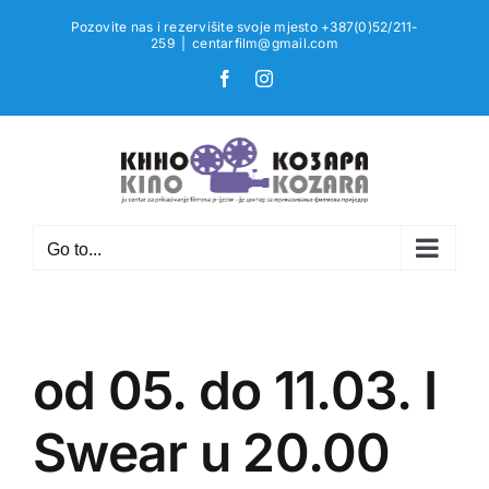
Skip
Pozovite nas i rezervišite svoje mjesto +387(0)52/211-
to
259
|
centarfilm@gmail.com
content
Facebook
Instagram
Go to...
od 05. do 11.03. I
Swear u 20.00