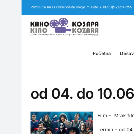
Skip
Pozovite nas i rezervišite svoje mjesto +387(0)52/211-259
to
content
Početna
Dešav
od 04. do 10.06
Film – Mrak fil
Termin – od 04.