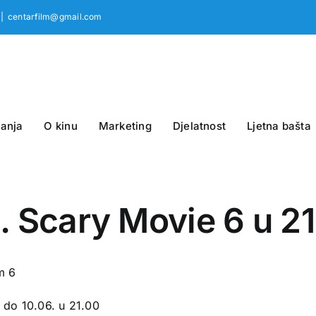
|
centarfilm@gmail.com
anja
O kinu
Marketing
Djelatnost
Ljetna bašta
. Scary Movie 6 u 2
m 6
 do 10.06. u 21.00