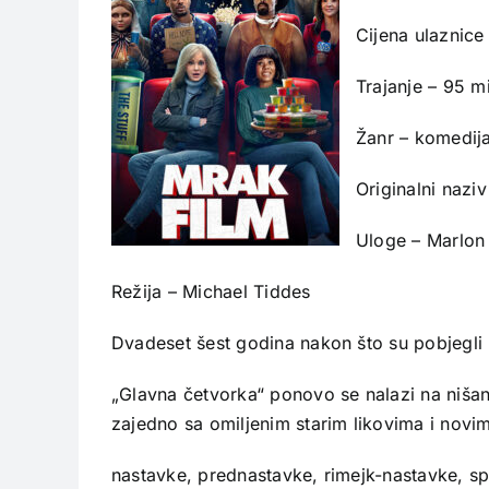
Cijena ulaznice
Trajanje – 95 m
Žanr – komedij
Originalni nazi
Uloge – Marlon
Režija – Michael Tiddes
Dvadeset šest godina nakon što su pobjegl
„Glavna četvorka“ ponovo se nalazi na nišan
zajedno sa omiljenim starim likovima i novim
nastavke, prednastavke, rimejk-nastavke, spin