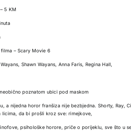
 – 5 KM
inuta
a
v filma – Scary Movie 6
 Wayans, Shawn Wayans, Anna Faris, Regina Hall,
i neobično poznatom ubici pod maskom
u, a nijedna horor franšiza nije bezbjedna. Shorty, Ray, 
 licima, da bi prošli kroz sve: rimejkove,
ofove, psihološke horore, priče o porijeklu, sve što u seb