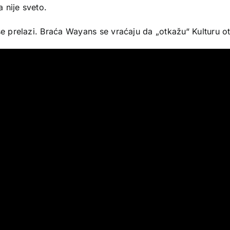
a nije sveto.
se prelazi. Braća Wayans se vraćaju da „otkažu“ Kulturu o