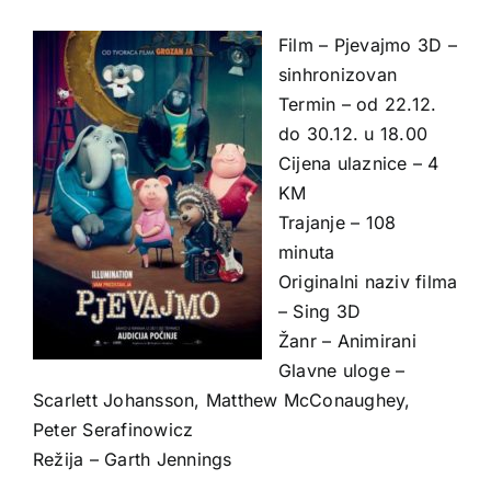
Film – Pjevajmo 3D –
sinhronizovan
Termin – od 22.12.
do 30.12. u 18.00
Cijena ulaznice – 4
KM
Trajanje – 108
minuta
Originalni naziv filma
– Sing 3D
Žanr – Animirani
Glavne uloge –
Scarlett Johansson, Matthew McConaughey,
Peter Serafinowicz
Režija – Garth Jennings