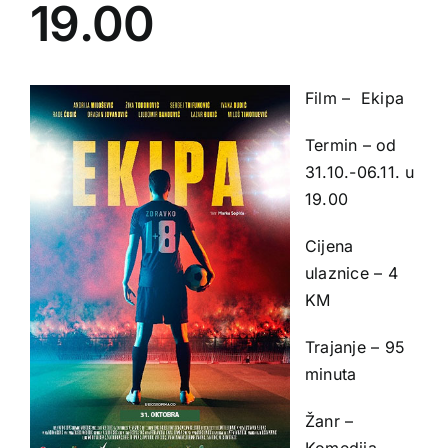
19.00
Film – Ekipa
Termin – od
31.10.-06.11. u
19.00
Cijena
ulaznice – 4
KM
Trajanje – 95
minuta
Žanr –
Komedija