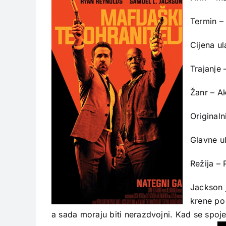
Termin –
Cijena u
Trajanje 
Žanr – A
Original
Glavne u
Režija –
Jackson j
krene po 
a sada moraju biti nerazdvojni. Kad se spoj