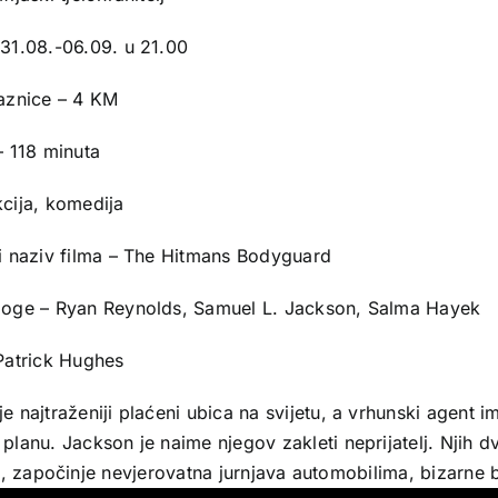
 31.08.-06.09. u 21.00
laznice – 4 KM
– 118 minuta
kcija, komedija
ni naziv filma – The Hitmans Bodyguard
loge – Ryan Reynolds, Samuel L. Jackson, Salma Hayek
 Patrick Hughes
e najtraženiji plaćeni ubica na svijetu, a vrhunski agent i
planu. Jackson je naime njegov zakleti neprijatelj. Njih 
e, započinje nevjerovatna jurnjava automobilima, bizarne