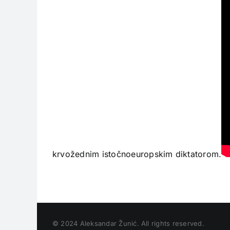
krvožednim istočnoeuropskim diktatorom.
© 2024 Aleksandar Žunić. All rights reserved.