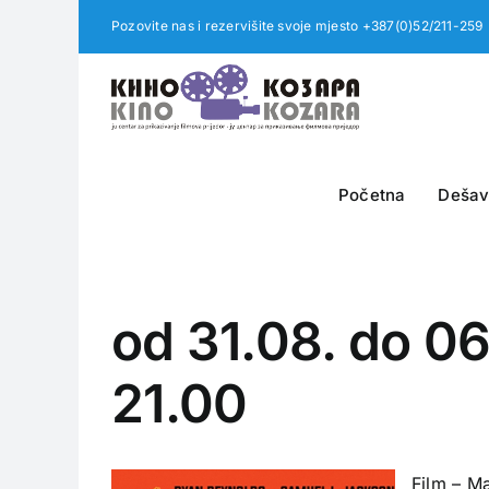
Skip
Pozovite nas i rezervišite svoje mjesto +387(0)52/211-259
to
content
Početna
Dešav
od 31.08. do 0
21.00
Film – Maf