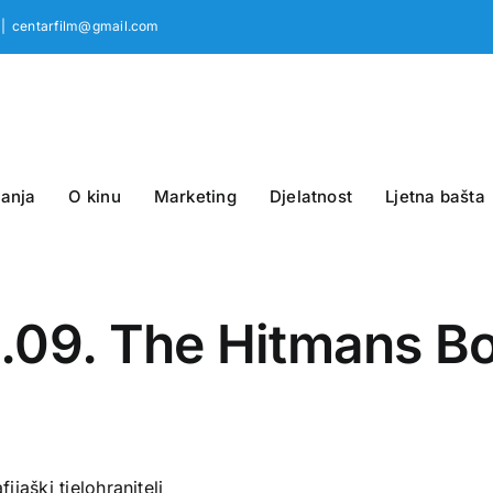
|
centarfilm@gmail.com
anja
O kinu
Marketing
Djelatnost
Ljetna bašta
6.09. The Hitmans B
ijaški tjelohranitelj