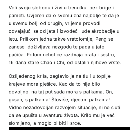
Voli svoju slobodu i živi u trenutku, bez brige i
pameti. Uvjeren da o svemu zna najbolje te da je
u svemu bolji od drugih, vrijeme provodi
odvajajući se od jata i izvodeći lude akrobacije u
letu. Prilikom jedna takve vratolomije, Peng se
zanese, doživljava nezgodu te pada u jato
pačića. Pritom nehotice razdvaja brata i sestru,
16 dana stare Chao i Chi, od ostalih njihove vrste.
Ozlijeđenog krila, zaglavio je na tlu i u toplije
krajeve mora pješice. Kao da to nije bilo
dovoljno, na taj put sada mora s patkama. On,
gusan, s patkama! Štoviše, djecom patkama!
Vidno nezadovoljan razvojem situacije, ni ne sluti
da se upušta u avanturu života. Krilo mu je već
slomljeno, a moglo bi biti i srce.