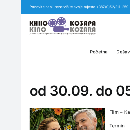
Skip
Pozovite nas i rezervišite svoje mjesto +387(0)52/211-259
to
content
Početna
Dešav
od 30.09. do 05
Film – Ka
Termin –