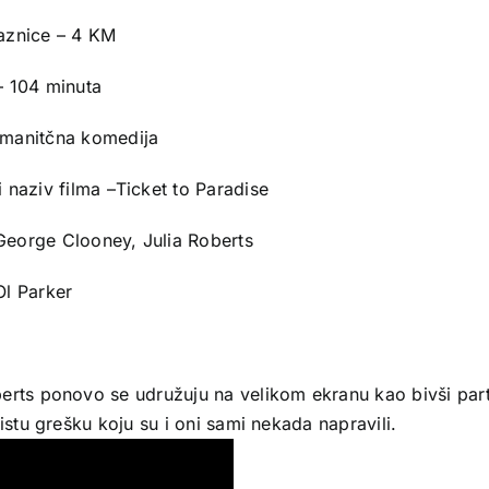
laznice – 4 KM
– 104 minuta
omanitčna komedija
i naziv filma –Ticket to Paradise
George Clooney, Julia Roberts
Ol Parker
rts ponovo se udružuju na velikom ekranu kao bivši partne
 istu grešku koju su i oni sami nekada napravili.