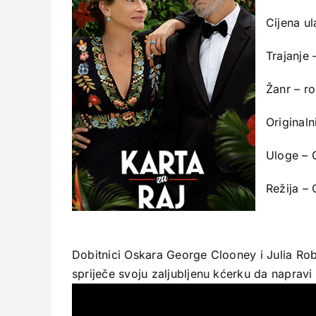
Cijena u
Trajanje 
Žanr – r
Originaln
Uloge – 
Režija – 
Dobitnici Oskara George Clooney i Julia Robe
spriječe svoju zaljubljenu kćerku da napravi