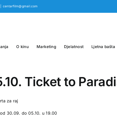
|
centarfilm@gmail.com
anja
O kinu
Marketing
Djelatnost
Ljetna bašta
.10. Ticket to Parad
rta za raj
 od 30.09. do 05.10. u 19.00