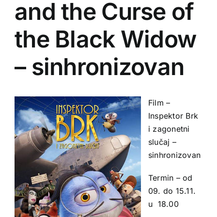
and the Curse of
the Black Widow
– sinhronizovan
Film –
Inspektor Brk
i zagonetni
slučaj –
sinhronizovan
Termin – od
09. do 15.11.
u 18.00