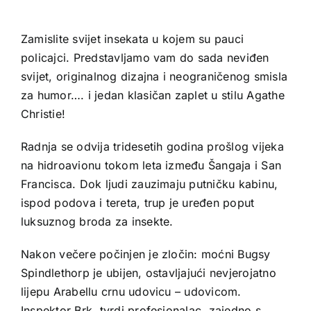
Zamislite svijet insekata u kojem su pauci
policajci. Predstavljamo vam do sada neviđen
svijet, originalnog dizajna i neograničenog smisla
za humor…. i jedan klasičan zaplet u stilu Agathe
Christie!
Radnja se odvija tridesetih godina prošlog vijeka
na hidroavionu tokom leta između Šangaja i San
Francisca. Dok ljudi zauzimaju putničku kabinu,
ispod podova i tereta, trup je uređen poput
luksuznog broda za insekte.
Nakon večere počinjen je zločin: moćni Bugsy
Spindlethorp je ubijen, ostavljajući nevjerojatno
lijepu Arabellu crnu udovicu – udovicom.
Inspektor Brk, tvrdi profesionalac, zajedno s