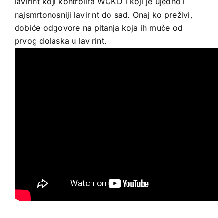
lavirint koji kontrolira WCKD i koji je ujedno i
najsmrtonosniji lavirint do sad. Onaj ko preživi,
dobiće odgovore na pitanja koja ih muče od
prvog dolaska u lavirint.