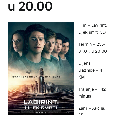
u 20.00
Film – Lavirint:
Lijek smrti 3D
Termin – 25.-
31.01. u 20.00
Cijena
ulaznice – 4
KM
Trajanje – 142
minuta
Žanr – Akcija,
SF