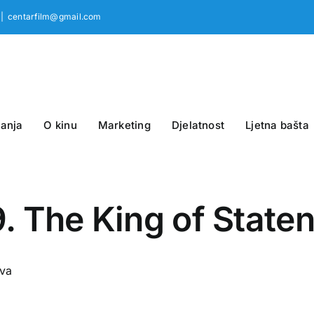
|
centarfilm@gmail.com
anja
O kinu
Marketing
Djelatnost
Ljetna bašta
. The King of Staten
rva