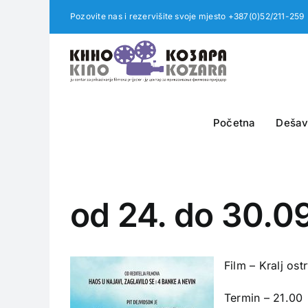
Skip
Pozovite nas i rezervišite svoje mjesto +387(0)52/211-259
to
content
Početna
Dešav
od 24. do 30.09
Film – Kralj ost
Termin – 21.00