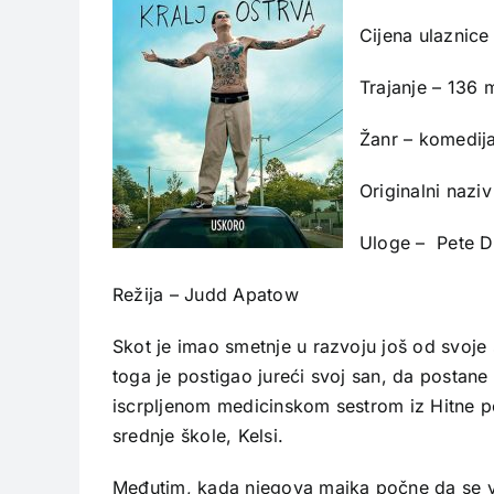
Cijena ulaznice
Trajanje – 136 
Žanr – komedij
Originalni naziv
Uloge – Pete D
Režija – Judd Apatow
Skot je imao smetnje u razvoju još od svoje
toga je postigao jureći svoj san, da postane
iscrpljenom medicinskom sestrom iz Hitne po
srednje škole, Kelsi.
Međutim, kada njegova majka počne da se viđ