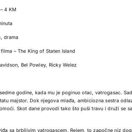
 – 4 KM
minuta
a, drama
 filma – The King of Staten Island
avidson, Bel Powley, Ricky Welez
 sedme godine, kada mu je poginuo otac, vatrogasac. Sada
 tatu majstor. Dok njegova mlađa, ambiciozna sestra odlaz
moći. Skot dane provodi tako što puši travu i druži se s
a sa brbljivim vatrogascem, Rejem, to započne niz događa