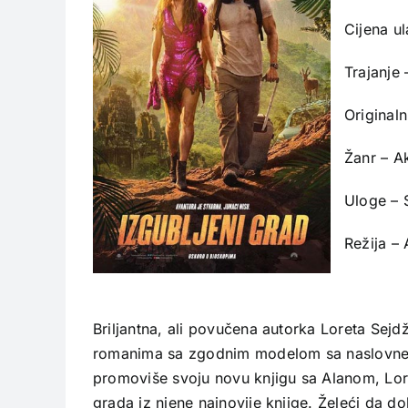
Cijena u
Trajanje
Originaln
Žanr – A
Uloge – 
Režija –
Briljantna, ali povučena autorka Loreta Sejd
romanima sa zgodnim modelom sa naslovne str
promoviše svoju novu knjigu sa Alanom, Lore
grada iz njene najnovije knjige. Želeći da d