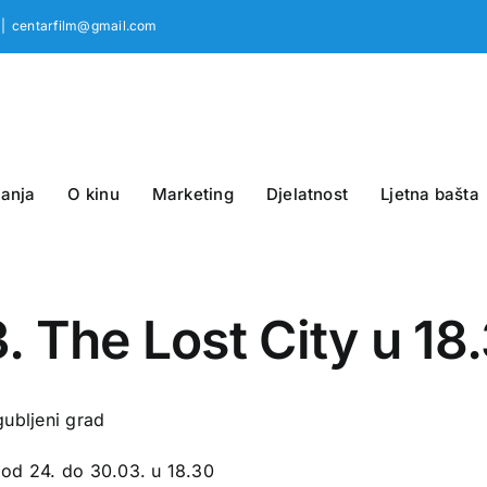
|
centarfilm@gmail.com
anja
O kinu
Marketing
Djelatnost
Ljetna bašta
. The Lost City u 18
gubljeni grad
 od 24. do 30.03. u 18.30