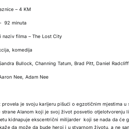
laznice – 4 KM
 – 92 minuta
i naziv filma – The Lost City
kcija, komedija
Sandra Bullock, Channing Tatum, Brad Pitt, Daniel Radcliff
 Aaron Nee, Adam Nee
ž provela je svoju karijeru pišući o egzotičnim mjestima 
ane Alanom koji je svoj život posvetio otjelotvorenju lik
tu kidnapuje ekscentrični milijarder koji se nada da će
okaže da može da bude heroj i u stvarnom životu, a ne sam