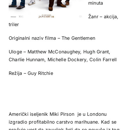
minuta
Žanr – akcija,
triler
Originalni naziv filma – The Gentlemen
Uloge – Matthew McConaughey, Hugh Grant,
Charlie Hunnam, Michelle Dockery, Colin Farrell
Režija – Guy Ritchie
Američki iseljenik Miki Pirson je u Londonu
izgradio profitabilno carstvo marihuane. Kad se
pročuje vest da zauvijek želi da se povuče iz tog