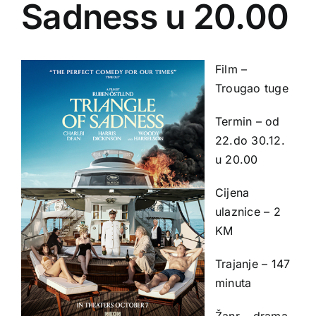
Sadness u 20.00
Film –
Trougao tuge
Termin – od
22.do 30.12.
u 20.00
Cijena
ulaznice – 2
KM
Trajanje – 147
minuta
Žanr – drama