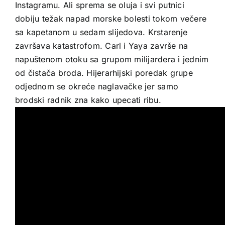
Instagramu. Ali sprema se oluja i svi putnici
dobiju težak napad morske bolesti tokom večere
sa kapetanom u sedam slijedova. Krstarenje
završava katastrofom. Carl i Yaya završe na
napuštenom otoku sa grupom milijardera i jednim
od čistača broda. Hijerarhijski poredak grupe
odjednom se okreće naglavačke jer samo
brodski radnik zna kako upecati ribu.