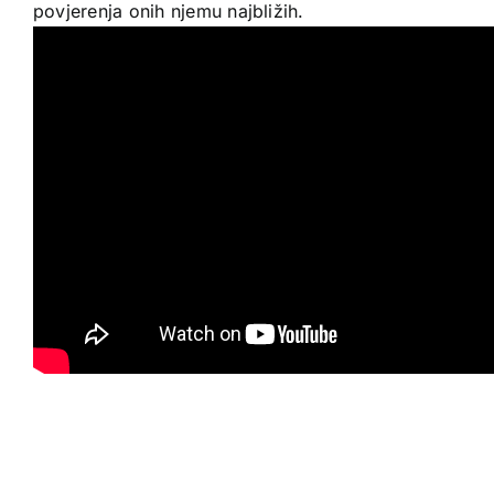
povjerenja onih njemu najbližih.