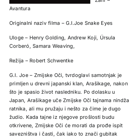
Avantura
Originalni naziv filma – G.I.Joe Snake Eyes
Uloge – Henry Golding, Andrew Koji, Úrsula
Corberó, Samara Weaving,
Režija – Robert Schwentke
G.I. Joe – Zmijske Oči, tvrdoglavi samotnjak je
primljen u drevni japanski klan, Arašikage, nakon
što je spasio život nasledniku. Po dolasku u
Japan, Arašikage uče Zmijske Oči tajnama nindža
ratnika, ali mu pružaju i nešto za čime je dugo
žudio. Kada tajne iz njegove prošlosti budu
otkrivene, Zmijske Oči će morati da prođe ispit
savezništva i časti, čak iako to znači gubitak