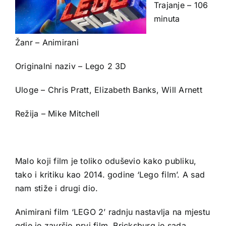
Trajanje – 106
minuta
Žanr – Animirani
Originalni naziv – Lego 2 3D
Uloge – Chris Pratt, Elizabeth Banks, Will Arnett
Režija – Mike Mitchell
Malo koji film je toliko oduševio kako publiku,
tako i kritiku kao 2014. godine ‘Lego film’. A sad
nam stiže i drugi dio.
Animirani film ‘LEGO 2’ radnju nastavlja na mjestu
gdje je završio prvi film. Bricksburg je sada