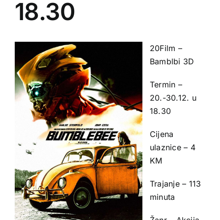
18.30
20
Film –
Bamblbi 3D
Termin –
20.-30.12. u
18.30
Cijena
ulaznice – 4
KM
Trajanje – 113
minuta
Žanr – Akcija,