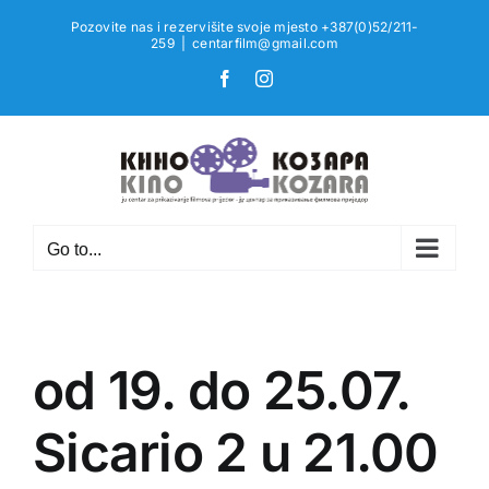
Skip
Pozovite nas i rezervišite svoje mjesto +387(0)52/211-
to
259
|
centarfilm@gmail.com
content
Facebook
Instagram
Go to...
od 19. do 25.07.
Sicario 2 u 21.00