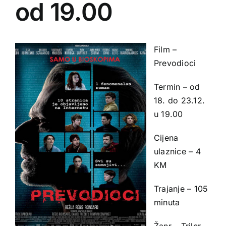
od 19.00
Film –
Prevodioci
Termin – od
18. do 23.12.
u 19.00
Cijena
ulaznice – 4
KM
Trajanje – 105
minuta
Žanr – Triler