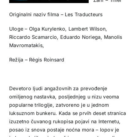
Originalni naziv filma – Les Traducteurs
Uloge – Olga Kurylenko, Lambert Wilson,
Riccardo Scamarcio, Eduardo Noriega, Manolis
Mavromatakis,
Režija – Régis Roinsard
Devetoro ljudi angažovnih za prevođenje
omiljenog nastavka, posljednjeg u nizu veoma
popularne trilogije, zatvoreno je u jednom
luksuznom bunkeru. Kada se prvih deset stranica
izuzetno čuvanog rukopisa pojavi na Internetu,
posao iz snova postaje noćna mora – lopov je