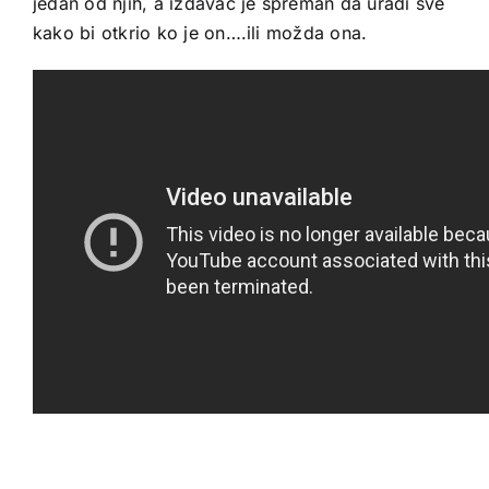
jedan od njih, a izdavač je spreman da uradi sve
kako bi otkrio ko je on….ili možda ona.