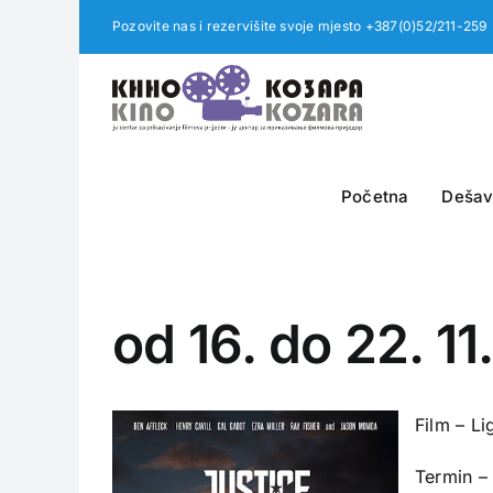
Skip
Pozovite nas i rezervišite svoje mjesto +387(0)52/211-259
to
content
Početna
Dešav
od 16. do 22. 1
Film – L
Termin – 