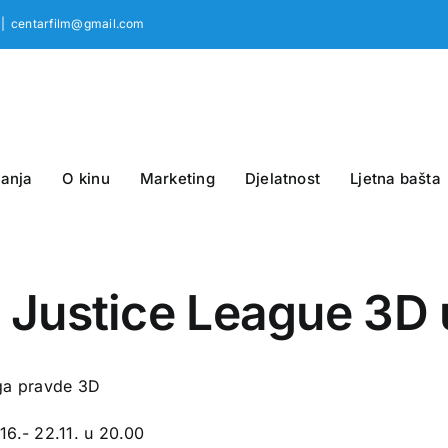
|
centarfilm@gmail.com
anja
O kinu
Marketing
Djelatnost
Ljetna bašta
1. Justice League 3D
iga pravde 3D
16.- 22.11. u 20.00