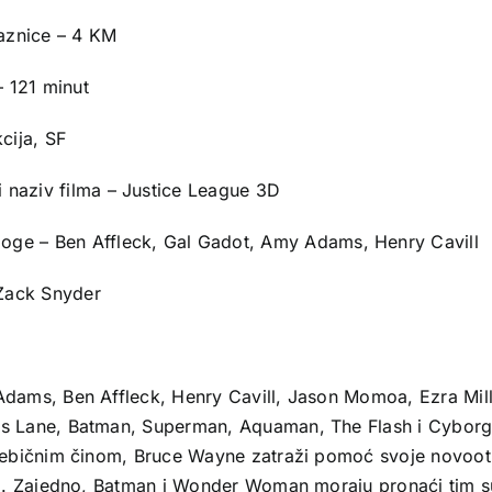
laznice – 4 KM
– 121 minut
cija, SF
i naziv filma – Justice League 3D
loge – Ben Affleck, Gal Gadot, Amy Adams, Henry Cavill
 Zack Snyder
ams, Ben Affleck, Henry Cavill, Jason Momoa, Ezra Mill
s Lane, Batman, Superman, Aquaman, The Flash i Cyborg
ebičnim činom, Bruce Wayne zatraži pomoć svoje novootk
. Zajedno, Batman i Wonder Woman moraju pronaći tim supe