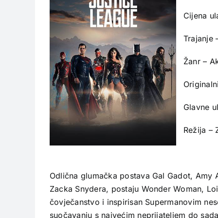
Cijena u
Trajanje 
Žanr – Ak
Originaln
Glavne u
Režija –
Odlična glumačka postava Gal Gadot, Amy Ad
Zacka Snydera, postaju Wonder Woman, Loi
čovječanstvo i inspirisan Supermanovim nes
suočavanju s najvećim neprijateljem do sada