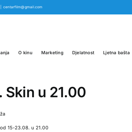
|
centarfilm@gmail.com
anja
O kinu
Marketing
Djelatnost
Ljetna bašta
. Skin u 21.00
oža
 od 15-23.08. u 21.00