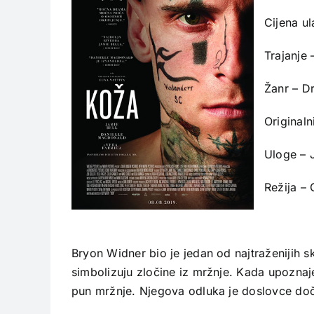
Cijena u
Trajanje 
Žanr – D
Originaln
Uloge – 
Režija – 
Bryon Widner bio je jedan od najtraženijih s
simbolizuju zločine iz mržnje. Kada upoznaje
pun mržnje. Njegova odluka je doslovce doč