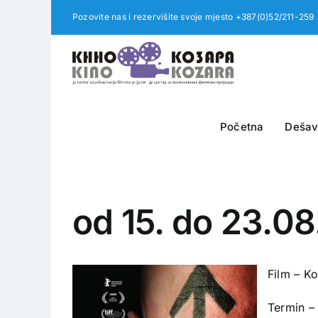
Skip
Pozovite nas i rezervišite svoje mjesto +387(0)52/211-259
to
content
Početna
Dešav
od 15. do 23.08
Film – K
Termin –