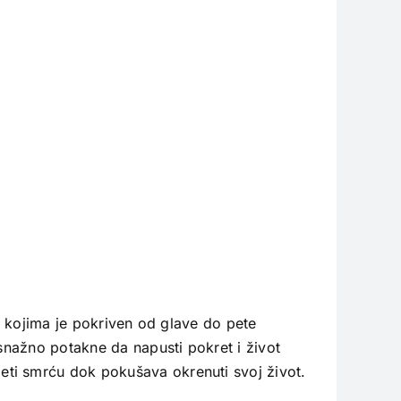
že kojima je pokriven od glave do pete
 snažno potakne da napusti pokret i život
eti smrću dok pokušava okrenuti svoj život.