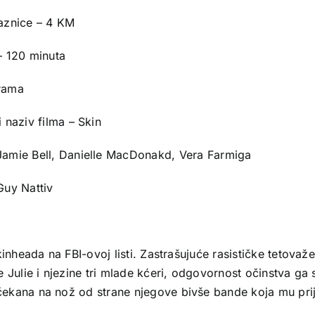
laznice – 4 KM
– 120 minuta
rama
i naziv filma – Skin
Jamie Bell, Danielle MacDonakd, Vera Farmiga
Guy Nattiv
kinheada na FBI-ovoj listi. Zastrašujuće rasističke tetova
 Julie i njezine tri mlade kćeri, odgovornost očinstva ga
ekana na nož od strane njegove bivše bande koja mu prij