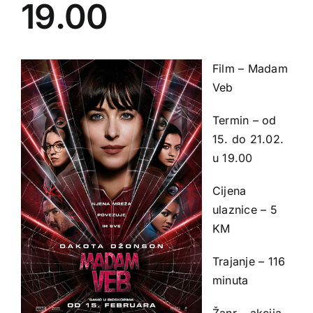
19.00
Film – Madam
Veb
Termin – od
15. do 21.02.
u 19.00
Cijena
ulaznice – 5
KM
Trajanje – 116
minuta
Žanr – akcija,