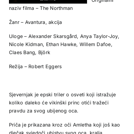
naziv filma – The Northman
Žanr – Avantura, akcija
Uloge – Alexander Skarsgård, Anya Taylor-Joy,
Nicole Kidman, Ethan Hawke, Willem Dafoe,
Claes Bang, Björk
Režija – Robert Eggers
Sjevernjak je epski triler o osveti koji istražuje
koliko daleko će vikinški princ otići tražeći
pravdu za svog ubijenog oca.
Priča je prikazana kroz oči Amletha koji još kao
dječak svjedoči ubistvu svog oca, kralja