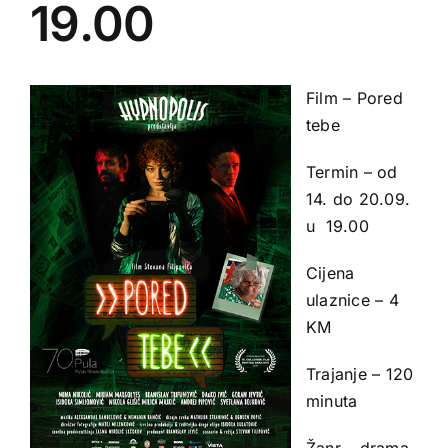
19.00
Film – Pored
tebe
Termin – od
14. do 20.09.
u 19.00
Cijena
ulaznice – 4
KM
Trajanje – 120
minuta
Žanr – drama,