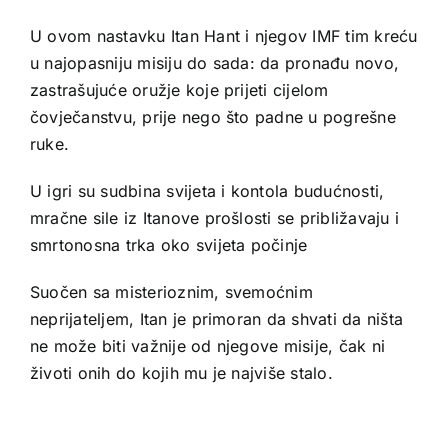
U ovom nastavku Itan Hant i njegov IMF tim kreću
u najopasniju misiju do sada: da pronađu novo,
zastrašujuće oružje koje prijeti cijelom
čovječanstvu, prije nego što padne u pogrešne
ruke.
U igri su sudbina svijeta i kontola budućnosti,
mračne sile iz Itanove prošlosti se približavaju i
smrtonosna trka oko svijeta počinje
Suočen sa misterioznim, svemoćnim
neprijateljem, Itan je primoran da shvati da ništa
ne može biti važnije od njegove misije, čak ni
životi onih do kojih mu je najviše stalo.