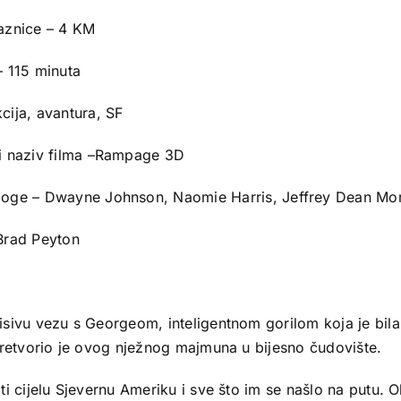
laznice – 4 KM
– 115 minuta
cija, avantura, SF
ni naziv filma –Rampage 3D
loge – Dwayne Johnson, Naomie Harris, Jeffrey Dean Mo
 Brad Peyton
sivu vezu s Georgeom, inteligentnom gorilom koja je bila 
pretvorio je ovog nježnog majmuna u bijesno čudovište.
ti cijelu Sjevernu Ameriku i sve što im se našlo na putu.