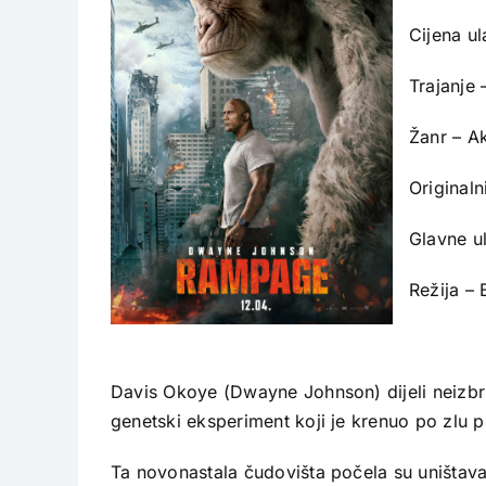
Cijena u
Trajanje 
Žanr – Ak
Original
Glavne u
Režija –
Davis Okoye (Dwayne Johnson) dijeli neizbri
genetski eksperiment koji je krenuo po zlu 
Ta novonastala čudovišta počela su uništava