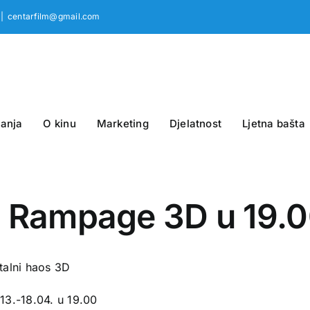
|
centarfilm@gmail.com
anja
O kinu
Marketing
Djelatnost
Ljetna bašta
4. Rampage 3D u 19.
talni haos 3D
13.-18.04. u 19.00