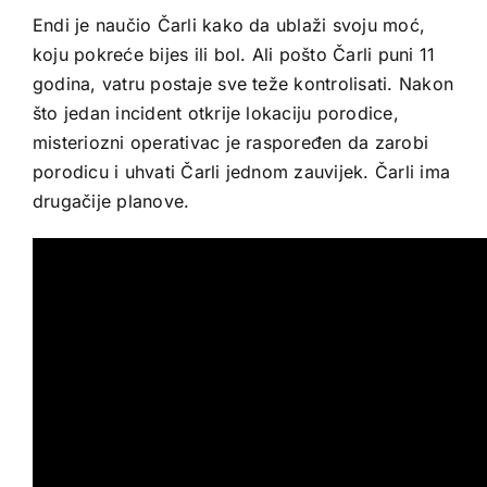
Endi je naučio Čarli kako da ublaži svoju moć,
koju pokreće bijes ili bol. Ali pošto Čarli puni 11
godina, vatru postaje sve teže kontrolisati. Nakon
što jedan incident otkrije lokaciju porodice,
misteriozni operativac je raspoređen da zarobi
porodicu i uhvati Čarli jednom zauvijek. Čarli ima
drugačije planove.