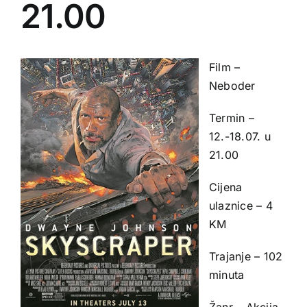
21.00
Film –
Neboder
Termin –
12.-18.07. u
21.00
Cijena
ulaznice – 4
KM
Trajanje – 102
minuta
Žanr – Akcija