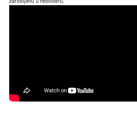
zarobljenu u neboderu.