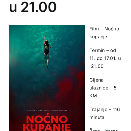
u 21.00
Film – Noćno
kupanje
Termin – od
11. do 17.01. u
21.00
Cijena
ulaznice – 5
KM
Trajanje – 116
minuta
Žanr – horor