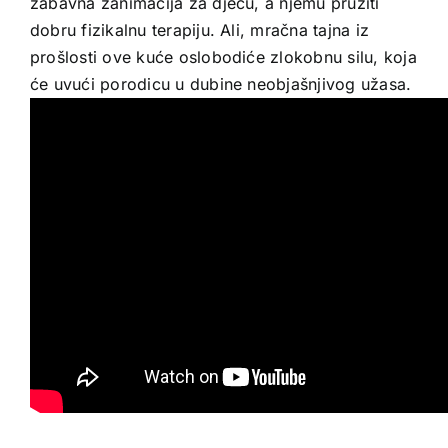
zabavna zanimacija za djecu, a njemu pružiti
dobru fizikalnu terapiju. Ali, mračna tajna iz
prošlosti ove kuće oslobodiće zlokobnu silu, koja
će uvući porodicu u dubine neobjašnjivog užasa.