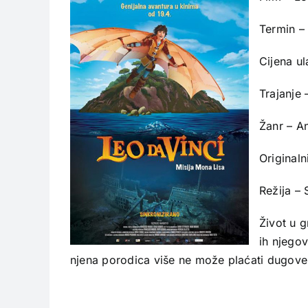
Termin – 
Cijena u
Trajanje 
Žanr – An
Originaln
Režija –
Život u 
ih njego
njena porodica više ne može plaćati dugove. 