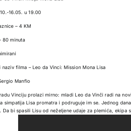
10.-16.05. u 19.00
laznice – 4 KM
– 80 minuta
imirani
i naziv filma – Leo da Vinci: Mission Mona Lisa
 Sergio Manfio
gradu Vinciju prolazi mirno: mladi Leo da Vinči radi na n
va simpatija Lisa promatra i podruguje im se. Jednog dana
Da bi spasili Lisu od neželjene udaje za plemića, ekipa s