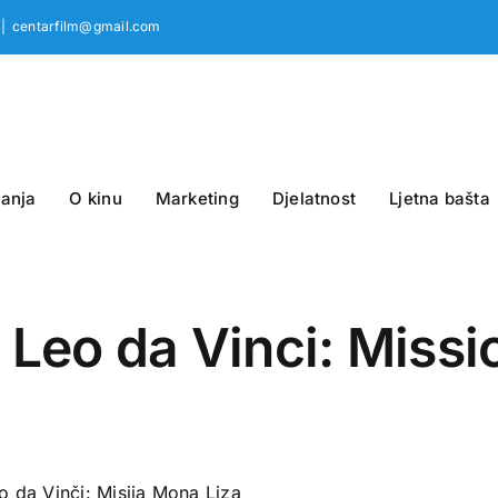
|
centarfilm@gmail.com
anja
O kinu
Marketing
Djelatnost
Ljetna bašta
. Leo da Vinci: Miss
o da Vinči: Misija Mona Liza