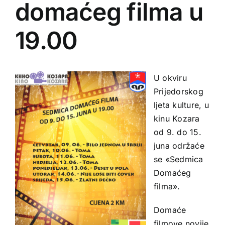
domaćeg filma u
19.00
U okviru
Prijedorskog
ljeta kulture, u
kinu Kozara
od 9. do 15.
juna održaće
se «Sedmica
Domaćeg
filma».
Domaće
filmove novije