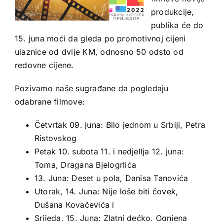
produkcije,
publika će do
15. juna moći da gleda po promotivnoj cijeni
ulaznice od dvije KM, odnosno 50 odsto od
redovne cijene.
Pozivamo naše sugrađane da pogledaju
odabrane filmove:
Četvrtak 09. juna: Bilo jednom u Srbiji, Petra
Ristovskog
Petak 10. subota 11. i nedjellja 12. juna:
Toma, Dragana Bjelogrlića
13. Juna: Deset u pola, Danisa Tanovića
Utorak, 14. Juna: Nije loše biti čovek,
Dušana Kovačevića i
Srijeda, 15. Juna: Zlatni dećko, Ognjena