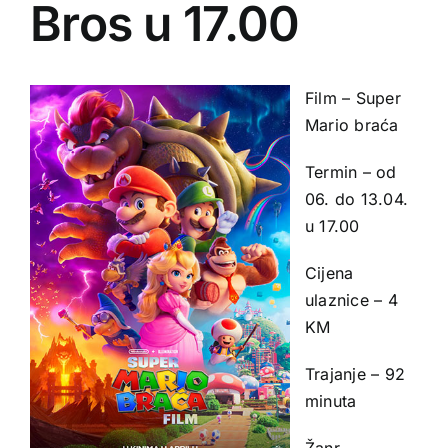
Bros u 17.00
Film – Super
Mario braća
Termin – od
06. do 13.04.
u 17.00
Cijena
ulaznice – 4
KM
Trajanje – 92
minuta
Žanr –