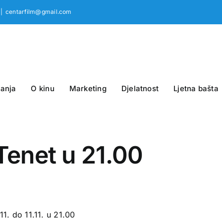
|
centarfilm@gmail.com
anja
O kinu
Marketing
Djelatnost
Ljetna bašta
 Tenet u 21.00
1. do 11.11. u 21.00