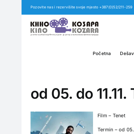
Skip
Pozovite nas i rezervišite svoje mjesto +387(0)52/211-259
to
content
Početna
Dešav
od 05. do 11.11.
Film – Tenet
Termin – od 05.1