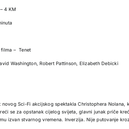
 – 4 KM
minuta
v filma – Tenet
vid Washington, Robert Pattinson, Elizabeth Debicki
 novog Sci-Fi akcijskog spektakla Christophera Nolana, k
reći se za opstanak cijelog svijeta, glavni junak priče k
čemu izvan stvarnog vremena. Inverzija. Nije putovanje kro