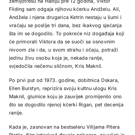
zemljotresu na Haitiju pre 12 godina, Viktor
Filding sam odgaja njihovu kćerku Andželu. Ali,
Andžela i njena drugarica Ketrin nestaju u šumi i
vraćaju se poslije tri dana, bez ikakvog sjećanja
šta im se dogodilo. To pokreće niz događaja koji
će primorati Viktora da se suoči sa osnovnim
nivoom zla i da, u svom strahu i očaju, potraži
jedinu živu osobu koja je, nekada ranije,
svjedočila nečemu sličnom, Kris Maknil.
Po prvi put od 1973. godine, dobitnica Oskara,
Ellen Burstyn, reprizira svoju kultnu ulogu Kris
Maknil, glumice koju je zauvijek promijenilo ono
što se dogodilo njenoj kćerki Rigan, pet decenija
ranije.
Kada je, zasnovan na bestseleru Vilijama Pitera
Blatija, film Istjerivač đavola prikazan, zauvijek je