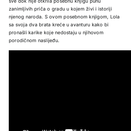
sve dok nije otkrila posebnu knjigu punu
zanimljivih priča o gradu u kojem živi i istoriji
njenog naroda. S ovom posebnom knjigom, Lola
sa svoja dva brata kreće u avanturu kako bi
pronašli karike koje nedostaju u njihovom
porodičnom naslijeđu.