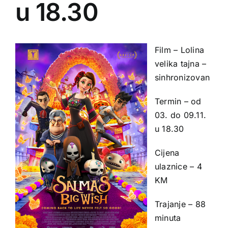
u 18.30
Film – Lolina
velika tajna –
sinhronizovan
Termin – od
03. do 09.11.
u 18.30
Cijena
ulaznice – 4
KM
Trajanje – 88
minuta