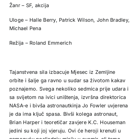
Žanr – SF, akcija
Uloge – Halle Berry, Patrick Wilson, John Bradley,
Michael Pena
Režija – Roland Emmerich
Tajanstvena sila izbacuje Mjesec iz Zemljine
orbite i šalje ga ravno u sudar sa životom kakav
poznajemo. Svega nekoliko sedmica prije udara i
sa svijetom na ivici uništenja, izvršna direktorica
NASA-e i bivša astronautkinja Jo Fowler uvjerena
je da ima ključ spasa. Bivši kolega astronaut,
Brian Harper i teoretičar zavjere K.C. Houseman
jedini su koji joj vjeruju. Ovi će heroji krenuti u
nemoguću posljednju misiju u svemir, ali tamo