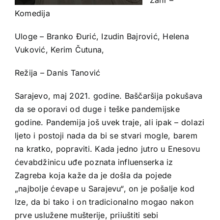
Komedija
Uloge – Branko Đurić, Izudin Bajrović, Helena
Vuković, Kerim Čutuna,
Režija – Danis Tanović
Sarajevo, maj 2021. godine. Baščaršija pokušava
da se oporavi od duge i teške pandemijske
godine. Pandemija još uvek traje, ali ipak – dolazi
ljeto i postoji nada da bi se stvari mogle, barem
na kratko, popraviti. Kada jedno jutro u Enesovu
ćevabdžinicu uđe poznata influenserka iz
Zagreba koja kaže da je došla da pojede
„najbolje ćevape u Sarajevu“, on je pošalje kod
Ize, da bi tako i on tradicionalno mogao nakon
prve uslužene mušterije, priiuštiti sebi