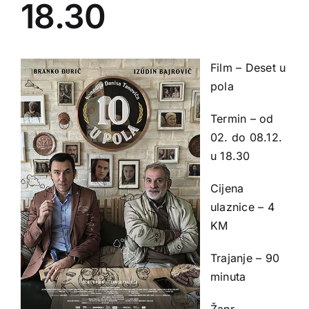
18.30
Film – Deset u
pola
Termin – od
02. do 08.12.
u 18.30
Cijena
ulaznice – 4
KM
Trajanje – 90
minuta
Žanr –