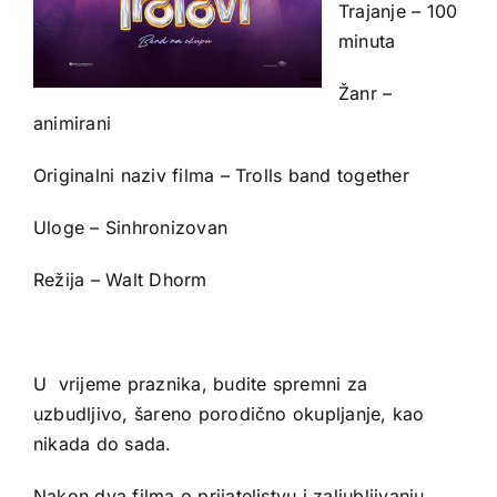
Trajanje – 100
minuta
Žanr –
animirani
Originalni naziv filma – Trolls band together
Uloge – Sinhronizovan
Režija – Walt Dhorm
U vrijeme praznika, budite spremni za
uzbudljivo, šareno porodično okupljanje, kao
nikada do sada.
Nakon dva filma o prijateljstvu i zaljubljivanju