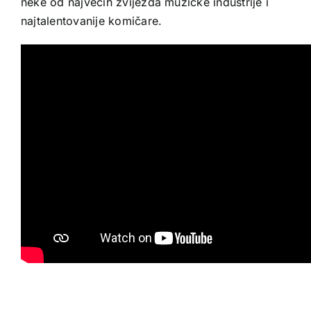
neke od najvećih zvijezda muzičke industrije i
najtalentovanije komičare.