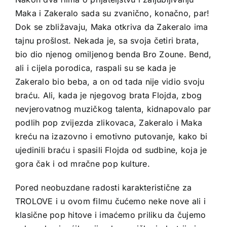
Maka i Zakeralo sada su zvanično, konačno, par!
Dok se zbližavaju, Maka otkriva da Zakeralo ima
tajnu prošlost. Nekada je, sa svoja četiri brata,
bio dio njenog omiljenog benda Bro Zoune. Bend,
ali i cijela porodica, raspali su se kada je
Zakeralo bio beba, a on od tada nije vidio svoju
braću. Ali, kada je njegovog brata Flojda, zbog
nevjerovatnog muzičkog talenta, kidnapovalo par
podlih pop zvijezda zlikovaca, Zakeralo i Maka
kreću na izazovno i emotivno putovanje, kako bi
ujedinili braću i spasili Flojda od sudbine, koja je
gora čak i od mračne pop kulture.
Pored neobuzdane radosti karakteristične za
TROLOVE i u ovom filmu čućemo neke nove ali i
klasične pop hitove i imaćemo priliku da čujemo