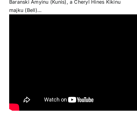
Baranski Amyinu (Kunis), a Cheryl Hines Kikinu
majku (Bell)…