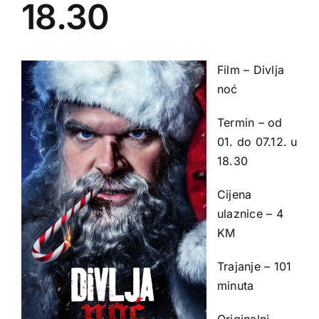
18.30
Film – Divlja
noć
Termin – od
01. do 07.12. u
18.30
Cijena
ulaznice – 4
KM
Trajanje – 101
minuta
Originalni