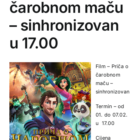
čarobnom maču
– sinhronizovan
u 17.00
Film – Priča o
čarobnom
maču –
sinhronizovan
Termin – od
01. do 07.02.
u 17.00
Cijena