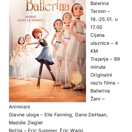
Balerina
Termin –
19.-25.01. u
17.00
Cijena
ulaznice – 4
KM
Trajanje – 89
minuta
Originalni
naziv filma –
Ballerina
Žanr –
Animirani
Glavne uloge – Elle Fanning, Dane DeHaan,
Maddie Ziegler
Režija – Eric Summer, Éric Warin