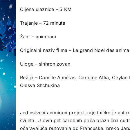
Cijena ulaznice – 5 KM
Trajanje – 72 minuta
Žanr – animirani
Originalni naziv filma – Le grand Noel des anim
Uloge – sinhronizovan
Režija – Camille Alméras, Caroline Attia, Ceylan
Olesya Shchukina
Jedinstveni animirani projekt zajedničko je autors
svijeta. U ovih pet čarobnih priča praznična čuda
očaravajuća putovanja od Francuske, preko Jap