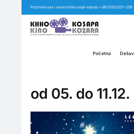
Skip
Pozovite nas i rezervišite svoje mjesto +387(0)52/211-259
to
content
Početna
Dešav
od 05. do 11.12