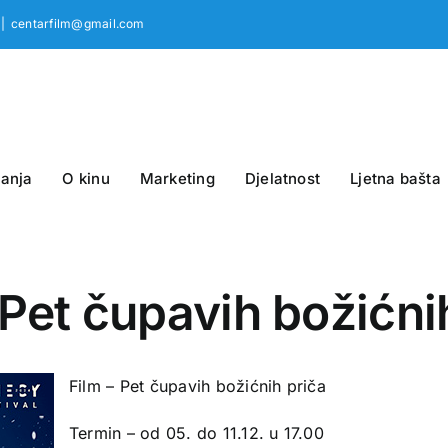
|
centarfilm@gmail.com
anja
O kinu
Marketing
Djelatnost
Ljetna bašta
. Pet čupavih božićni
Film – Pet čupavih božićnih priča
Termin – od 05. do 11.12. u 17.00