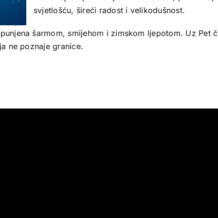
svjetlošću, šireći radost i velikodušnost.
ispunjena šarmom, smijehom i zimskom ljepotom. Uz Pet č
ija ne poznaje granice.