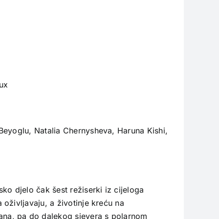
aux
 Beyoglu, Natalia Chernysheva, Haruna Kishi,
ko djelo čak šest režiserki iz cijeloga
 oživljavaju, a životinje kreću na
ana, pa do dalekog sjevera s polarnom