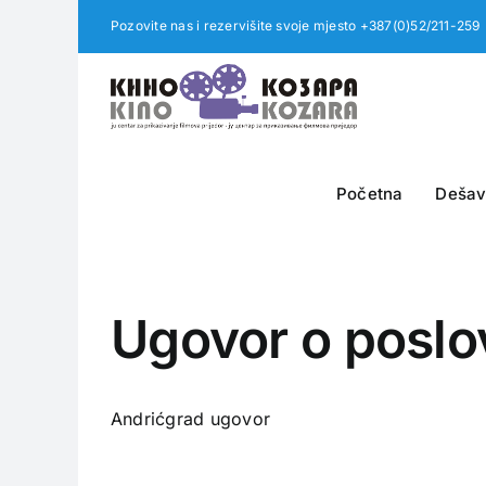
Skip
Pozovite nas i rezervišite svoje mjesto +387(0)52/211-259
to
content
Početna
Dešav
Ugovor o poslo
Andrićgrad ugovor