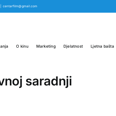
|
centarfilm@gmail.com
anja
O kinu
Marketing
Djelatnost
Ljetna bašta
vnoj saradnji