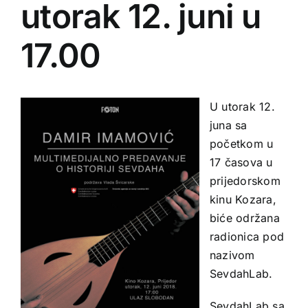
utorak 12. juni u
17.00
U utorak 12.
juna sa
početkom u
17 časova u
prijedorskom
kinu Kozara,
biće održana
radionica pod
nazivom
SevdahLab.
SevdahLab sa