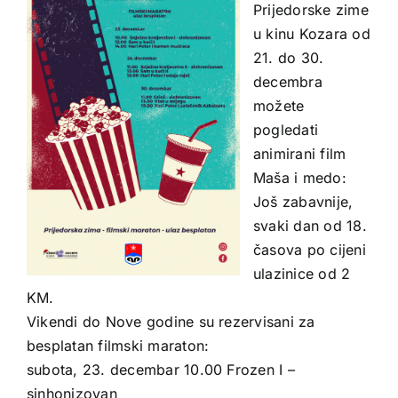
Prijedorske zime
u kinu Kozara od
21. do 30.
decembra
možete
pogledati
animirani film
Maša i medo:
Još zabavnije,
svaki dan od 18.
časova po cijeni
ulazinice od 2
KM.
Vikendi do Nove godine su rezervisani za
besplatan filmski maraton:
subota, 23. decembar 10.00 Frozen I –
sinhonizovan