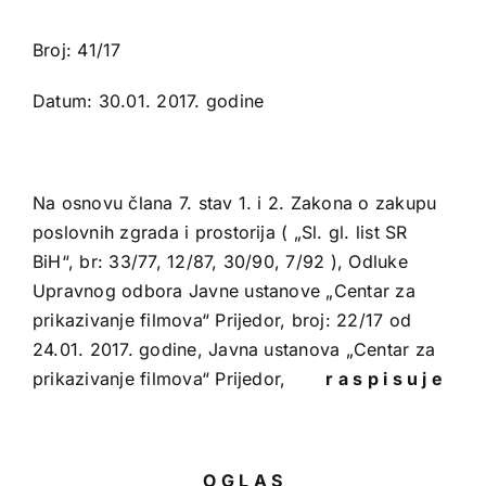
Broj: 41/17
Datum: 30.01. 2017. godine
Na osnovu člana 7. stav 1. i 2. Zakona o zakupu
poslovnih zgrada i prostorija ( „Sl. gl. list SR
BiH“, br: 33/77, 12/87, 30/90, 7/92 ), Odluke
Upravnog odbora Javne ustanove „Centar za
prikazivanje filmova“ Prijedor, broj: 22/17 od
24.01. 2017. godine, Javna ustanova „Centar za
prikazivanje filmova“ Prijedor,
r a s p i s u j e
O G L A S