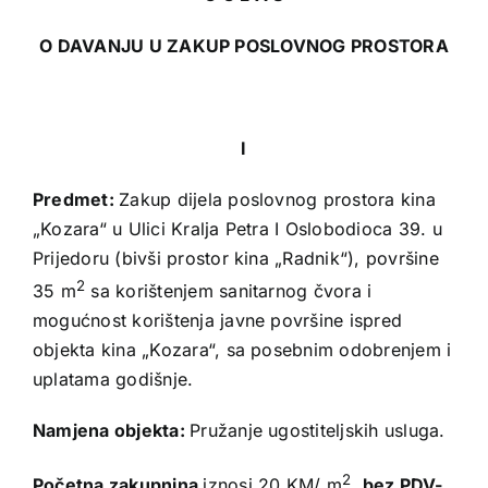
O DAVANJU U ZAKUP POSLOVNOG PROSTORA
I
Predmet:
Zakup dijela poslovnog prostora kina
„Kozara“ u Ulici Kralja Petra I Oslobodioca 39. u
Prijedoru (bivši prostor kina „Radnik“), površine
2
35 m
sa korištenjem sanitarnog čvora i
mogućnost korištenja javne površine ispred
objekta kina „Kozara“, sa posebnim odobrenjem i
uplatama godišnje.
Namjena objekta:
Pružanje ugostiteljskih usluga.
2
Početna zakupnina
iznosi 20 KM/ m
,
bez PDV-