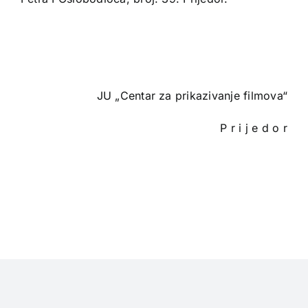
JU „Centar za prikazivanje filmova“
P r i j e d o r