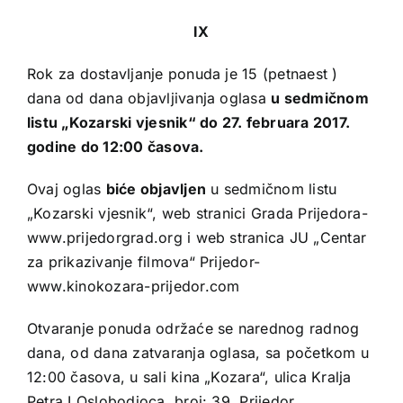
IX
Rok za dostavljanje ponuda je 15 (petnaest )
dana od dana objavljivanja oglasa
u sedmičnom
listu „Kozarski vjesnik“ do 27. februara 2017.
godine do 12:00 časova.
Ovaj oglas
biće objavljen
u sedmičnom listu
„Kozarski vjesnik“, web stranici Grada Prijedora-
www.prijedorgrad.org i web stranica JU „Centar
za prikazivanje filmova“ Prijedor-
www.kinokozara-prijedor.com
Otvaranje ponuda održaće se narednog radnog
dana, od dana zatvaranja oglasa, sa početkom u
12:00 časova, u sali kina „Kozara“, ulica Kralja
Petra I Oslobodioca, broj: 39. Prijedor.