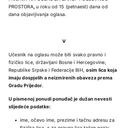
PROSTORA
,
u roku od 15 (petnaest) dana od
dana objavljivanja oglasa.
V
Učesnik na oglasu može biti svako pravno i
fizičko lice, državljani Bosne i Hercegovine,
Republike Srpske i Federacije BiH,
osim lica koja
imaju dospjelih a neizmirenih obaveza prema
Gradu Prijedor
.
U pismenoj ponudi ponuđač je dužan nevesti
slijedeće podatke:
ime, očevo ime, prezime i tačnu adresu za
fizička lica, a za pravna lica tačan naziv