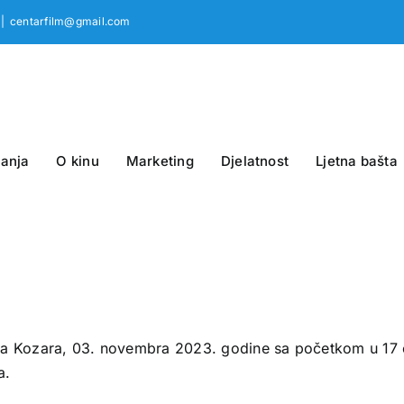
|
centarfilm@gmail.com
anja
O kinu
Marketing
Djelatnost
Ljetna bašta
ina Kozara, 03. novembra 2023. godine sa početkom u 17
a.