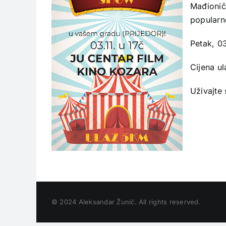
Mađionič
popularno
Petak, 0
Cijena u
Uživajte 
© 2024 Aleksandar Žunić. All rights reserved.