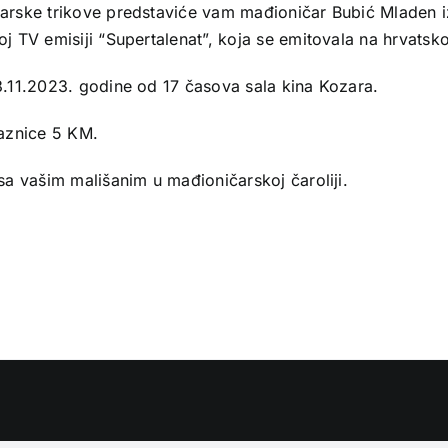
arske trikove predstaviće vam mađioničar Bubić Mladen iz 
j TV emisiji “Supertalenat”, koja se emitovala na hrvatskoj 
3.11.2023. godine od 17 časova sala kina Kozara.
laznice 5 KM.
sa vašim mališanim u mađioničarskoj čaroliji.